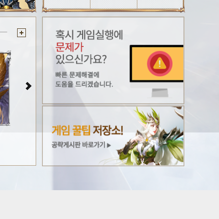
나인엔젤 월페이퍼#4
나인엔젤 