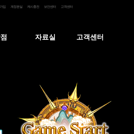
가입
계정분실
캐시충전
보안센터
고객센터
상점
자료실
고객센터