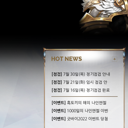
[점검]
7월 30일(목) 정기점검 안내! (완료)
[점검]
7월 21일(화) 임시 점검 안내! (완료)
[점검]
7월 16일(목) 정기점검 완료 안내!
[이벤트]
흑토끼의 해의 나인엔젤 이벤트 당첨자 안내
[이벤트]
1000일의 나인엔젤 이벤트 당첨자 안내
[이벤트]
굿바이2022 이벤트 당첨자 안내