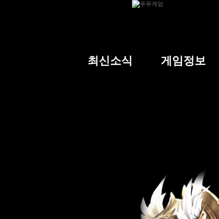
최신소식
게임정보