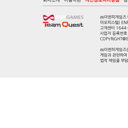
회사소개
이용약관
개인정보처리방침
청
㈜이엔피게임즈 대
아오피스텔) EN
고객센터 1644-0
사업자 등록번호 
COPYRIGHT@ENP
㈜이엔피게임즈는
게임과 관련하여
법적 책임을 부담