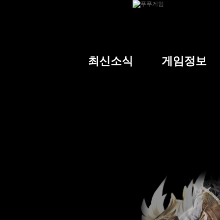
최신소식
게임정보