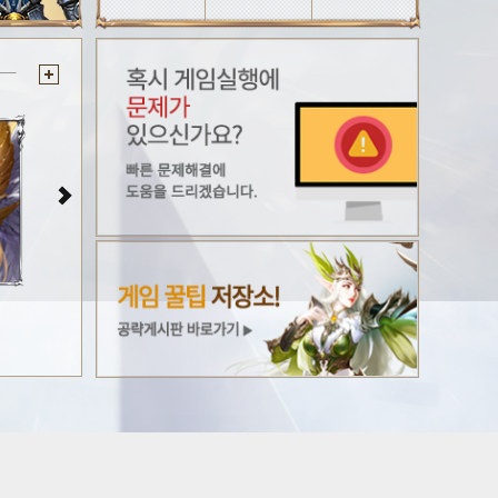
나인엔젤 월페이퍼#4
나인엔젤 