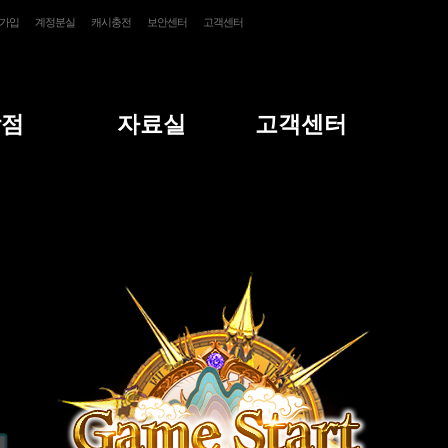
가입
계정분실
캐시충전
보안센터
고객센터
상점
자료실
고객센터