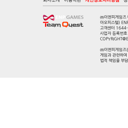
회사소개
이용약관
개인정보처리방침
청
㈜이엔피게임즈 대
아오피스텔) EN
고객센터 1644-0
사업자 등록번호 
COPYRIGHT@ENP
㈜이엔피게임즈는
게임과 관련하여
법적 책임을 부담