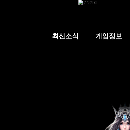
최신소식
게임정보