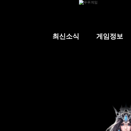
최신소식
게임정보