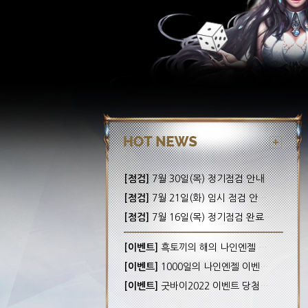
[점검]
7월 30일(목) 정기점검 안내! (완료)
[점검]
7월 21일(화) 임시 점검 안내! (완료)
[점검]
7월 16일(목) 정기점검 완료 안내!
[이벤트]
흑토끼의 해의 나인엔젤 이벤트 당첨자 안내
[이벤트]
1000일의 나인엔젤 이벤트 당첨자 안내
[이벤트]
굿바이2022 이벤트 당첨자 안내