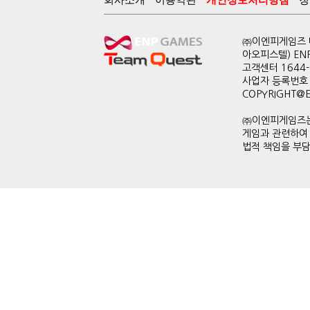
회사소개
이용약관
개인정보처리방침
청
㈜이엔피게임즈 대
아오피스텔) EN
고객센터 1644-0
사업자 등록번호 
COPYRIGHT@ENP
㈜이엔피게임즈는
게임과 관련하여
법적 책임을 부담