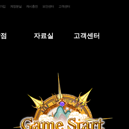
가입
계정분실
캐시충전
보안센터
고객센터
상점
자료실
고객센터