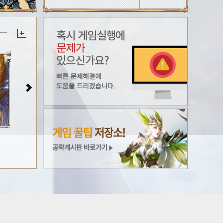
나인엔젤 월페이퍼#4
나인엔젤 