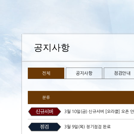
공지사항
전체
공지사항
점검안내
분류
3월 10일(금) 신규서버 [오라클] 오픈 
3월 9일(목) 정기점검 완료