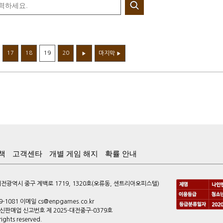
17
18
19
20
마지막
▶
▶
책
고객센타
개별 게임 해지
확률 안내
광역시 중구 계백로 1719, 1320호(오류동, 센트리아오피스텔)
9-1081 이메일 cs@enpgames.co.kr
 통신판매업 신고번호 제 2025-대전중구-0379호
ghts reserved.