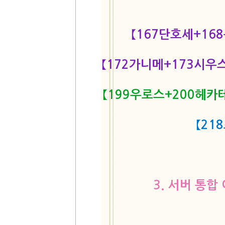
【167단호세+16
【172가니메+173시우
【199우로스+200헤카
【21
3. 서버 통합