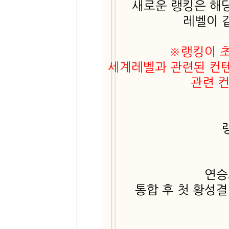
새로운 랭킹은 해
레벨이 
※랭킹이 
세계레벨과 관련된 컨텐
관련 
연승
통합 후 첫 황성결