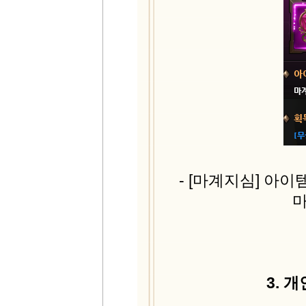
- [마계지심] 아
마
3.
개인