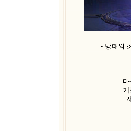
- 방패의
마
거
제