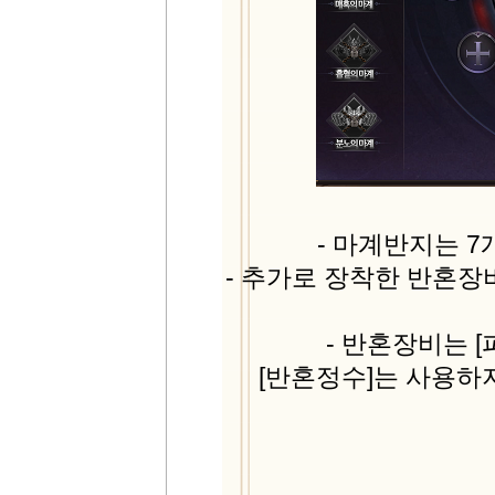
- 마계반지는 
- 추가로 장착한 반혼장
- 반혼장비는 
[반혼정수]는 사용하