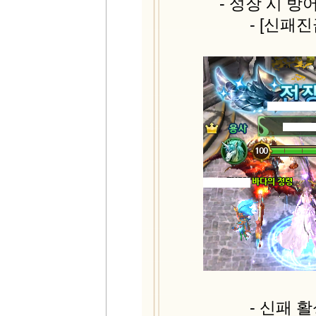
- 성장 시 
- [신패
- 신패 