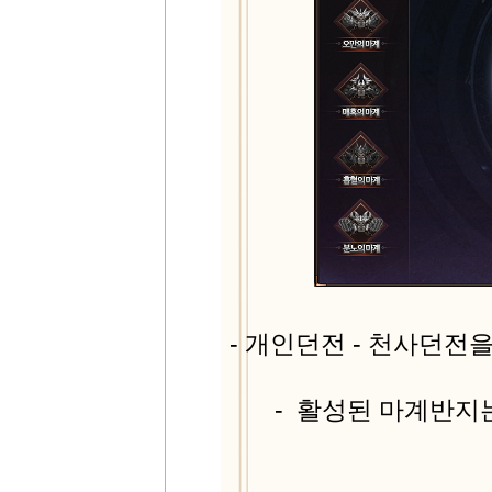
- 개인던전 - 천사던전
- 활성된 마계반지