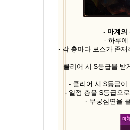
- 마계의
- 하루에
- 각 층마다 보스가 존
- 클리어 시 S등급을 
- 클리어 시 S등급
- 일정 층을 S등급으
- 무궁심연을 