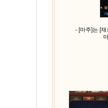
- [마주]는 
마