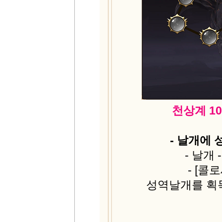
천상계 1
- 날개에
- 날개
- [콜
성역날개를 획