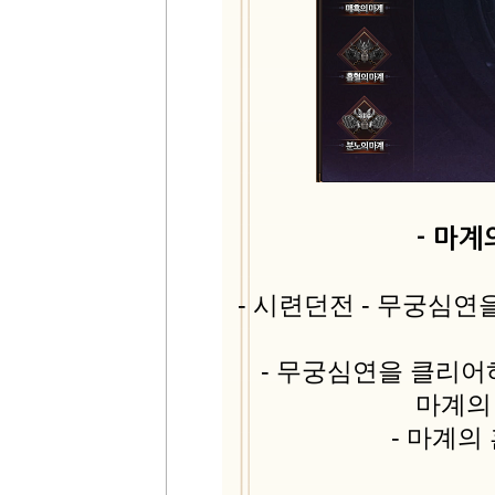
- 마
- 시련던전 - 무궁심
- 무궁심연을 클리어
마계의
- 마계의