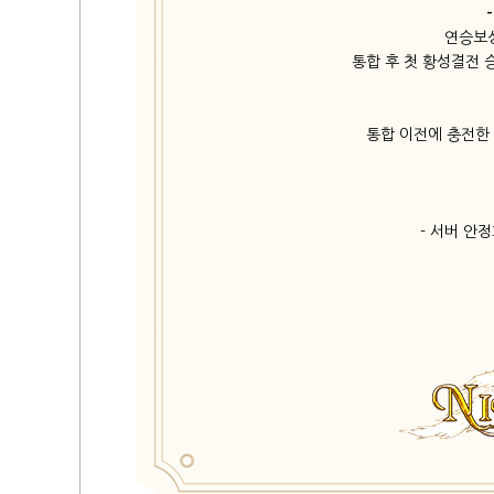
연승보상
통합 후 첫 황성결전 
통합 이전에 충전한
- 서버 안