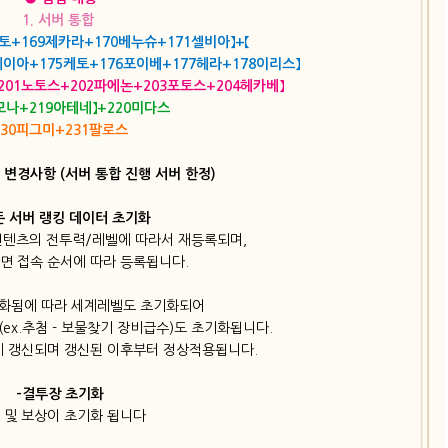
1. 서버 통합 ​
토+169제카라+170베누슈+171셀비아】+【
테이아+175케토+176포이베+177헤라+178이리스】
【201노토스+202파에논+203포토스+204헤카베】
포모나+219아테네】+220미다스
230피그미+231팔로스
후 변경사항 (서버 통합 진행 서버 한정)
든 서버 랭킹 데이터 초기화
컨텐츠의 전투력/레벨에 따라서 재등록되며,
면 접속 순서에 따라 등록됩니다.
화됨에 따라 세계레벨도 초기화되어
ex.추첨 - 보물찾기 장비급수)도 초기화됩니다.
에 갱신되며 갱신된 이후부터 정상적용됩니다.
-결투장 초기화
 및 보상이 초기화 됩니다