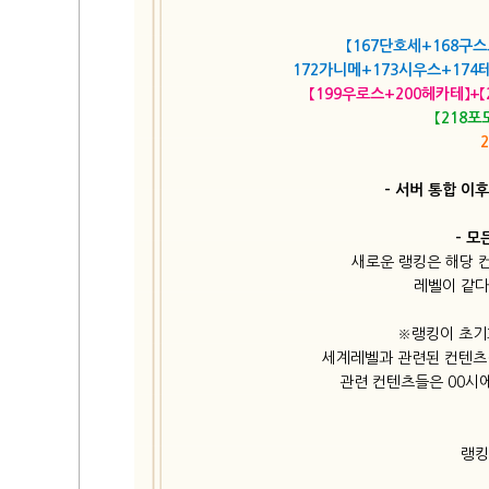
【167단호세+168구스
172가니메+173시우스+174
【199우로스+200헤카테】+
【218
- 서버 통합 이
- 모
새로운 랭킹은 해당 
레벨이 같다
※랭킹이 초기
세계레벨과 관련된 컨텐츠(
관련 컨텐츠들은 00시
랭킹