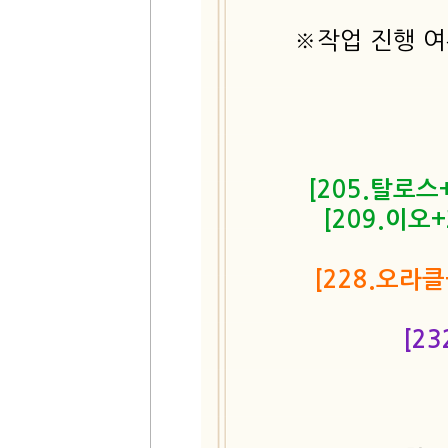
※작업 진행 여
[205.탈로스
[209.이오
[228.오라클
[2