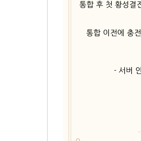
통합 후 첫 황성결
통합 이전에 충
- 서버